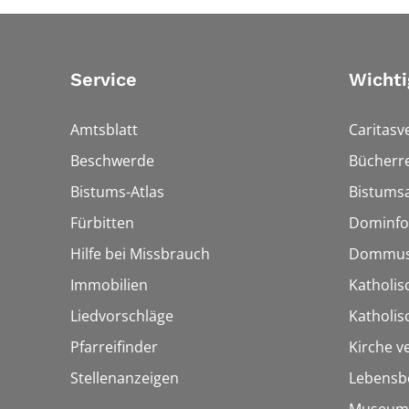
Service
Wichti
Amtsblatt
Caritasv
Beschwerde
Bücherre
Bistums-Atlas
Bistumsa
Fürbitten
Dominfo
Hilfe bei Missbrauch
Dommus
Immobilien
Katholis
Liedvorschläge
Katholi
Pfarreifinder
Kirche v
Stellenanzeigen
Lebensb