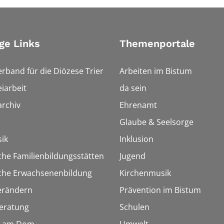
ge Links
Themenportale
erband für die Diözese Trier
Arbeiten im Bistum
iarbeit
da sein
rchiv
Ehrenamt
Glaube & Seelsorge
ik
Inklusion
che Familienbildungsstätten
Jugend
sche Erwachsenenbildung
Kirchenmusik
erändern
Prävention im Bistum
eratung
Schulen