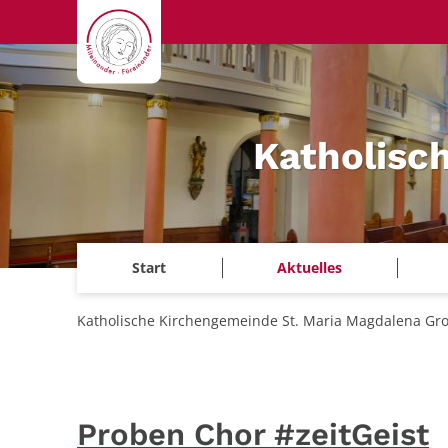
Zum Inhalt springen
Katholisc
Start
Aktuelles
Katholische Kirchengemeinde St. Maria Magdalena Gr
Proben Chor #zeitGeist