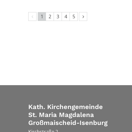
Vorherige Seite
Nächste Seite
1
2
3
4
5
Kath. Kirchengemeinde
St. Maria Magdalena
Großmaischeid-Isenburg
Kirchstraße 2