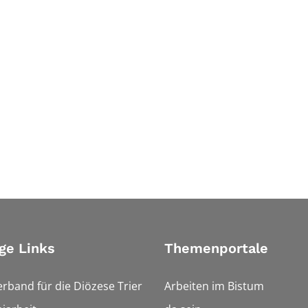
ge Links
Themenportale
erband für die Diözese Trier
Arbeiten im Bistum