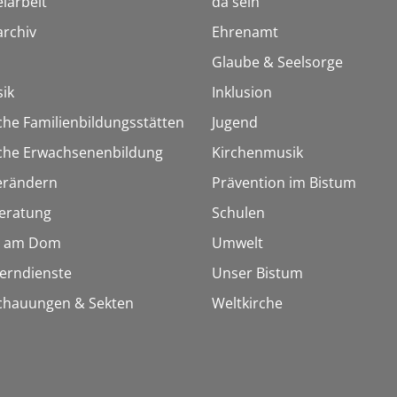
iarbeit
da sein
rchiv
Ehrenamt
Glaube & Seelsorge
ik
Inklusion
che Familienbildungsstätten
Jugend
sche Erwachsenenbildung
Kirchenmusik
erändern
Prävention im Bistum
eratung
Schulen
 am Dom
Umwelt
Lerndienste
Unser Bistum
chauungen & Sekten
Weltkirche