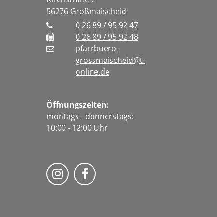
56276
Großmaischeid
0 26 89 / 95 92 47
0 26 89 / 95 92 48
pfarrbuero-
grossmaischeid@t-
online.de
Öffnungszeiten:
montags - donnerstags:
10:00 - 12:00 Uhr
Folge uns auf Instragram
Fogle uns auf Facebook