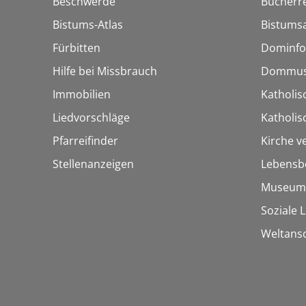
Beschwerde
Bücherre
Bistums-Atlas
Bistumsa
Fürbitten
Dominfo
Hilfe bei Missbrauch
Dommus
Immobilien
Katholis
Liedvorschläge
Katholi
Pfarreifinder
Kirche v
Stellenanzeigen
Lebensb
Museum
Soziale 
Weltans