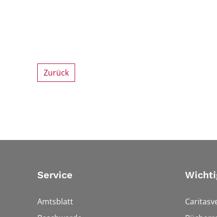
Zurück
Service
Wichti
Amtsblatt
Caritasv