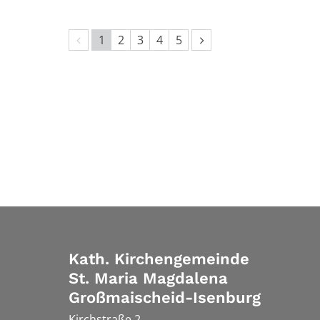
Vorherige Seite
Nächste Seite
1
2
3
4
5
Kath. Kirchengemeinde
St. Maria Magdalena
Großmaischeid-Isenburg
Kirchstraße 2