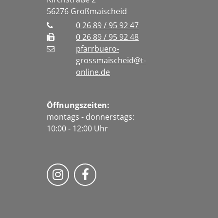
56276
Großmaischeid
0 26 89 / 95 92 47
0 26 89 / 95 92 48
pfarrbuero-
grossmaischeid@t-
online.de
Öffnungszeiten:
montags - donnerstags:
10:00 - 12:00 Uhr
Folge uns auf Instragram
Fogle uns auf Facebook