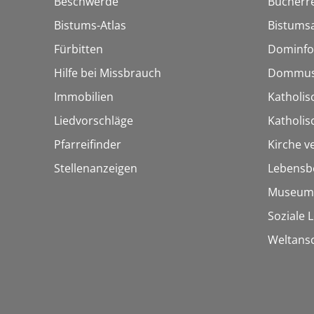
Beschwerde
Bücherre
Bistums-Atlas
Bistumsa
Fürbitten
Dominfo
Hilfe bei Missbrauch
Dommus
Immobilien
Katholis
Liedvorschläge
Katholi
Pfarreifinder
Kirche v
Stellenanzeigen
Lebensb
Museum
Soziale 
Weltans