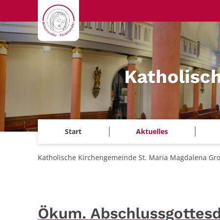
Zum Inhalt springen
Katholisc
Start
Aktuelles
Katholische Kirchengemeinde St. Maria Magdalena Gr
Ökum. Abschlussgottesd