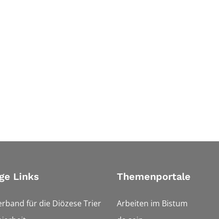
ge Links
Themenportale
erband für die Diözese Trier
Arbeiten im Bistum