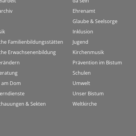
iarbeit
da sein
rchiv
Ehrenamt
Glaube & Seelsorge
ik
Inklusion
che Familienbildungsstätten
Jugend
sche Erwachsenenbildung
Kirchenmusik
erändern
Prävention im Bistum
eratung
Schulen
 am Dom
Umwelt
Lerndienste
Unser Bistum
chauungen & Sekten
Weltkirche