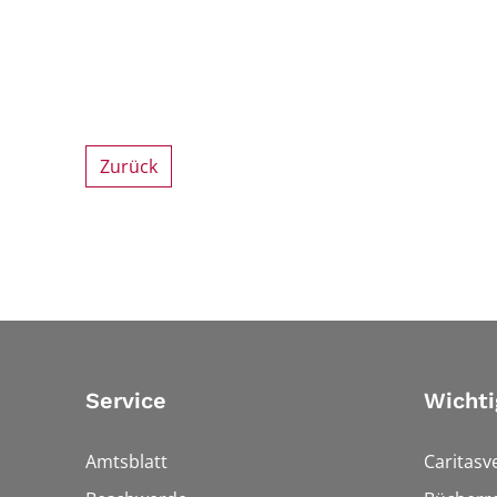
Zurück
Service
Wichti
Amtsblatt
Caritasv