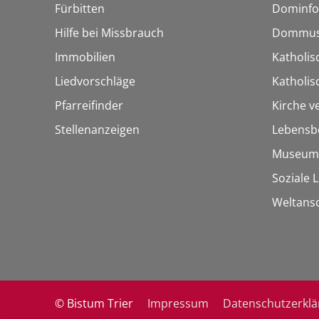
Fürbitten
Dominfo
Hilfe bei Missbrauch
Dommus
Immobilien
Katholis
Liedvorschläge
Katholi
Pfarreifinder
Kirche v
Stellenanzeigen
Lebensb
Museum
Soziale 
Weltans
© Bistum Trier
Impressum
Datenschutzerkl