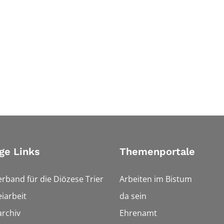
ge Links
Themenportale
erband für die Diözese Trier
Arbeiten im Bistum
iarbeit
da sein
rchiv
Ehrenamt