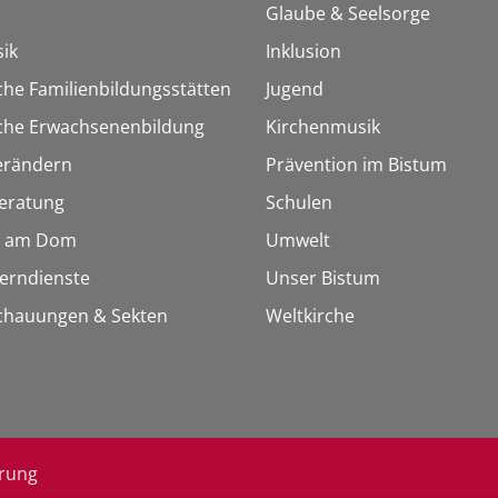
Glaube & Seelsorge
ik
Inklusion
che Familienbildungsstätten
Jugend
sche Erwachsenenbildung
Kirchenmusik
erändern
Prävention im Bistum
eratung
Schulen
 am Dom
Umwelt
Lerndienste
Unser Bistum
chauungen & Sekten
Weltkirche
ärung