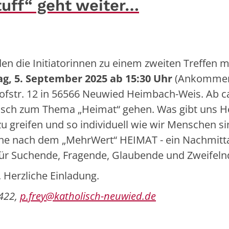
uff“ geht weiter…
en die Initiatorinnen zu einem zweiten Treffen m
ag, 5. September 2025 ab
15:30 Uhr
(Ankommen
fstr. 12 in 56566 Neuwied Heimbach-Weis. Ab ca
usch zum Thema „Heimat“ gehen. Was gibt uns H
zu greifen und so individuell wie wir Menschen si
he nach dem „MehrWert“ HEIMAT - ein Nachmitta
für Suchende, Fragende, Glaubende und Zweifel
 Herzliche Einladung.
3422,
p.frey@katholisch-neuwied.de