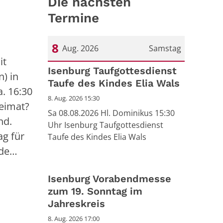
Die nächsten
Termine
8
Aug. 2026
Samstag
it
Datum: 8. August 2026
Isenburg Taufgottesdienst
) in
Taufe des Kindes Elia Wals
. 16:30
8. Aug. 2026 15:30
eimat?
Sa 08.08.2026 Hl. Dominikus 15:30
nd.
Uhr Isenburg Taufgottesdienst
g für
Taufe des Kindes Elia Wals
nde…
Isenburg Vorabendmesse
zum 19. Sonntag im
Jahreskreis
8. Aug. 2026 17:00