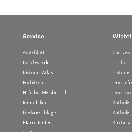
Service
Wichti
Amtsblatt
Caritasv
Beschwerde
Bücherre
Bistums-Atlas
Bistumsa
Fürbitten
Dominfo
Hilfe bei Missbrauch
Dommus
Immobilien
Katholis
Liedvorschläge
Katholi
Pfarreifinder
Kirche v