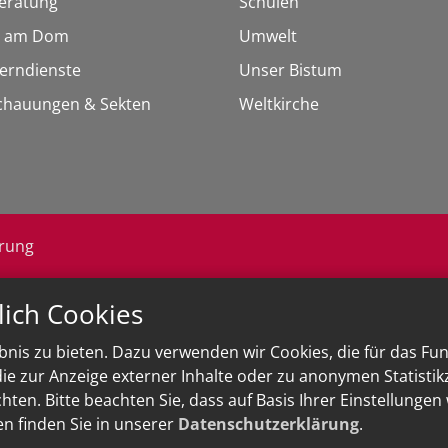
eratung
Schulen
 am Dom
Umwelt
Lerndienste
Unser Bistum
chauungen & Sekten
Weltkirche
ärung
lich Cookies
nis zu bieten. Dazu verwenden wir Cookies, die für das Fu
e zur Anzeige externer Inhalte oder zu anonymen Statisti
ten. Bitte beachten Sie, dass auf Basis Ihrer Einstellungen
en finden Sie in unserer
Datenschutzerklärung
.