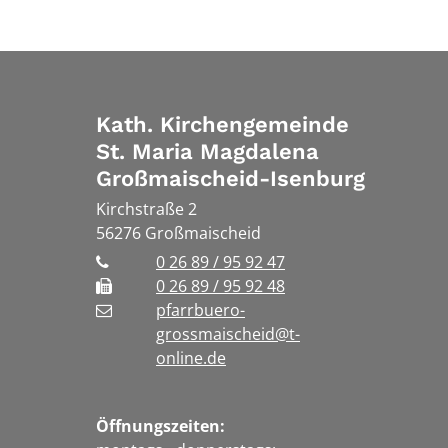
Kath. Kirchengemeinde
St. Maria Magdalena
Großmaischeid-Isenburg
Kirchstraße 2
56276
Großmaischeid
0 26 89 / 95 92 47
0 26 89 / 95 92 48
pfarrbuero-
grossmaischeid@t-
online.de
Öffnungszeiten: