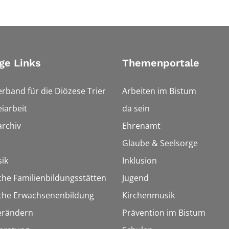
ge Links
Themenportale
erband für die Diözese Trier
Arbeiten im Bistum
iarbeit
da sein
rchiv
Ehrenamt
Glaube & Seelsorge
ik
Inklusion
che Familienbildungsstätten
Jugend
sche Erwachsenenbildung
Kirchenmusik
erändern
Prävention im Bistum