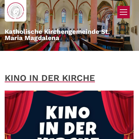
Zum Inhalt springen
Katholische Kirchengemeinde St.
Maria Magdalena
KINO IN DER KIRCHE