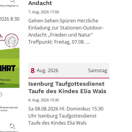
Andacht
 Maria Magdalena
7. Aug. 2026 17:00
2026 8:30
Gehen-Sehen-Spüren Herzliche
Einladung zur Stationen-Outdoor-
Andacht „Frieden und Natur"
Treffpunkt: Freitag, 07.08. ...
8
Aug. 2026
Samstag
Datum: 8. August 2026
Isenburg Taufgottesdienst
Taufe des Kindes Elia Wals
8. Aug. 2026 15:30
Sa 08.08.2026 Hl. Dominikus 15:30
Uhr Isenburg Taufgottesdienst
Taufe des Kindes Elia Wals
 Maria Magdalena