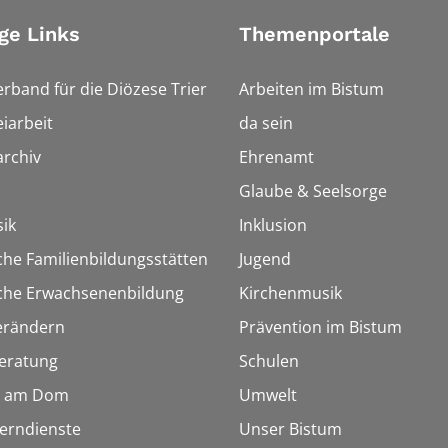
ge Links
Themenportale
erband für die Diözese Trier
Arbeiten im Bistum
iarbeit
da sein
rchiv
Ehrenamt
Glaube & Seelsorge
ik
Inklusion
che Familienbildungsstätten
Jugend
sche Erwachsenenbildung
Kirchenmusik
erändern
Prävention im Bistum
eratung
Schulen
 am Dom
Umwelt
Lerndienste
Unser Bistum