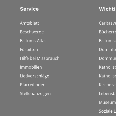
Service
Wichti
Amtsblatt
Caritasv
Beschwerde
Bücherre
Bistums-Atlas
Bistumsa
Fürbitten
Dominfo
Hilfe bei Missbrauch
Dommus
Immobilien
Katholis
Liedvorschläge
Katholi
Pfarreifinder
Kirche v
Stellenanzeigen
Lebensb
Museum
Soziale 