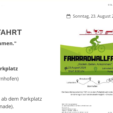
© St.
Datum:
Sonntag, 23. August 
FAHRT
mmen."
rkplatz
rnhofen)
 ab dem Parkplatz
nade).
© St.