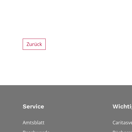
Zurück
Service
Wichti
Amtsblatt
Caritasv