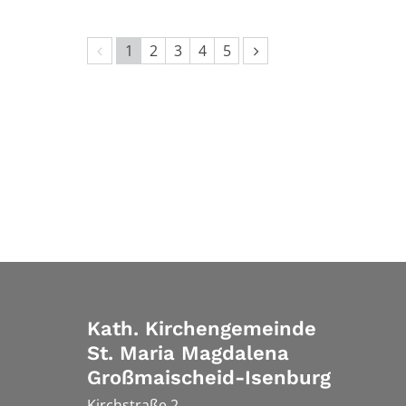
Vorherige Seite
Nächste Seite
1
2
3
4
5
Kath. Kirchengemeinde
St. Maria Magdalena
Großmaischeid-Isenburg
Kirchstraße 2