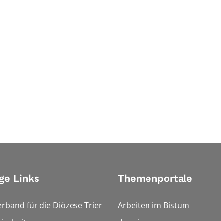
ge Links
Themenportale
erband für die Diözese Trier
Arbeiten im Bistum