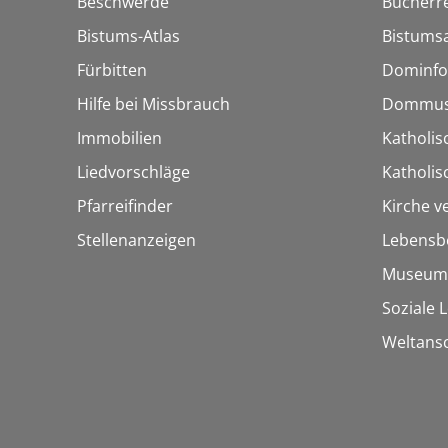
Beschwerde
Bücherre
Bistums-Atlas
Bistumsa
Fürbitten
Dominfo
Hilfe bei Missbrauch
Dommus
Immobilien
Katholis
Liedvorschläge
Katholi
Pfarreifinder
Kirche v
Stellenanzeigen
Lebensb
Museum
Soziale 
Weltans