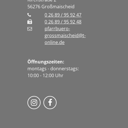
56276
Großmaischeid
0 26 89 / 95 92 47
0 26 89 / 95 92 48
pfarrbuero-
grossmaischeid@t-
online.de
Öffnungszeiten:
montags - donnerstags:
10:00 - 12:00 Uhr
Folge uns auf Instragram
Fogle uns auf Facebook