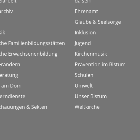
iarbeit
da sein
rchiv
Ehrenamt
Glaube & Seelsorge
ik
Inklusion
che Familienbildungsstätten
Jugend
sche Erwachsenenbildung
Kirchenmusik
erändern
Prävention im Bistum
eratung
Schulen
 am Dom
Umwelt
Lerndienste
Unser Bistum
chauungen & Sekten
Weltkirche