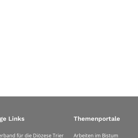
ge Links
Themenportale
erband für die Diözese Trier
Arbeiten im Bistum