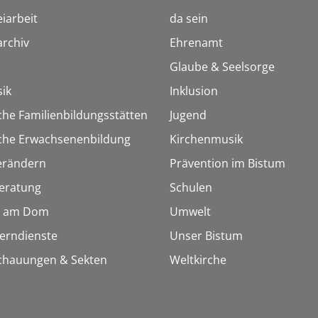
iarbeit
da sein
rchiv
Ehrenamt
Glaube & Seelsorge
ik
Inklusion
che Familienbildungsstätten
Jugend
sche Erwachsenenbildung
Kirchenmusik
erändern
Prävention im Bistum
eratung
Schulen
 am Dom
Umwelt
Lerndienste
Unser Bistum
chauungen & Sekten
Weltkirche