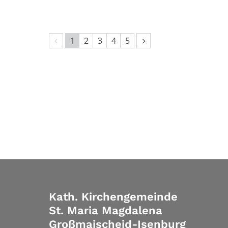
Vorherige Seite
Nächste Seite
1
2
3
4
5
Kath. Kirchengemeinde
St. Maria Magdalena
Großmaischeid-Isenburg