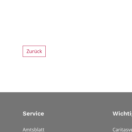
Zurück
Service
Wichti
Amtsblatt
Caritasv