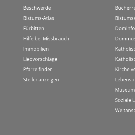
Beschwerde
Bücherre
Bistums-Atlas
Bistumsa
Fürbitten
Dominfo
Hilfe bei Missbrauch
Dommus
Immobilien
Katholis
Liedvorschläge
Katholi
Pfarreifinder
Kirche v
Stellenanzeigen
Lebensb
Museum
Soziale 
Weltans