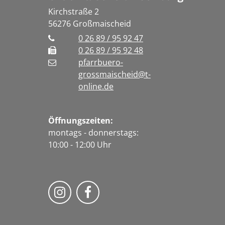
Kirchstraße 2
56276
Großmaischeid
0 26 89 / 95 92 47
0 26 89 / 95 92 48
pfarrbuero-
grossmaischeid@t-
online.de
Öffnungszeiten:
montags - donnerstags:
10:00 - 12:00 Uhr
Folge uns auf Instragram
Fogle uns auf Facebook