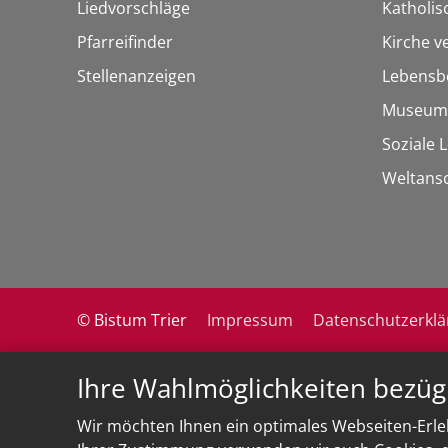
Liedvorschläge
Katholi
Pfarreifinder
Kirche v
Stellenanzeigen
Lebensb
Museum
Soziale 
Weltans
© Bistum Trier
Impressum
Datenschutzerkl
Ihre Wahlmöglichkeiten bezüg
Wir möchten Ihnen ein optimales Webseiten-Erleb