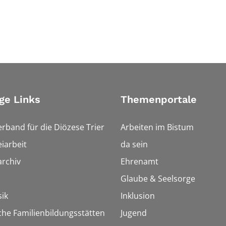
ge Links
Themenportale
erband für die Diözese Trier
Arbeiten im Bistum
iarbeit
da sein
rchiv
Ehrenamt
Glaube & Seelsorge
ik
Inklusion
che Familienbildungsstätten
Jugend