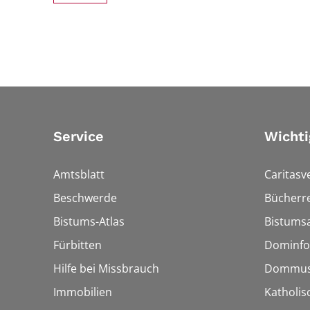
Service
Wichti
Amtsblatt
Caritasv
Beschwerde
Bücherre
Bistums-Atlas
Bistumsa
Fürbitten
Dominfo
Hilfe bei Missbrauch
Dommus
Immobilien
Katholis