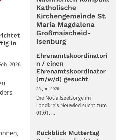
Katholische
Kirchengemeinde St.
Maria Magdalena
Großmaischeid-
richtet
Isenburg
tig in
Ehrenamtskoordinatori
n / einen
Feb. 2026
Ehrenamtskoordinator
(m/w/d) gesucht
en
25. Juni 2026
nders
Die Notfallseelsorge im
Landkreis Neuwied sucht zum
01.01. ...
önnen,
Rückblick Muttertag