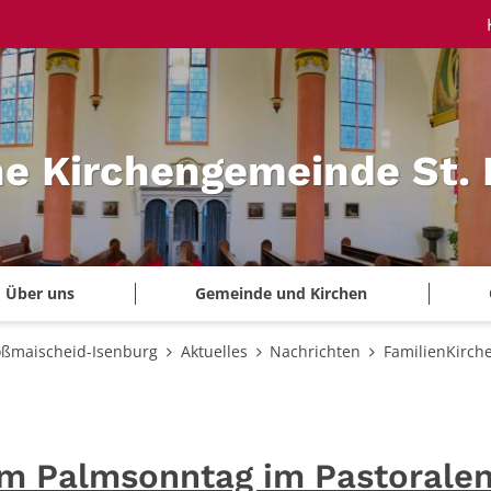
he Kirchengemeinde St.
Über uns
Gemeinde und Kirchen
oßmaischeid-Isenburg
Aktuelles
Nachrichten
FamilienKirch
am Palmsonntag im Pastorale