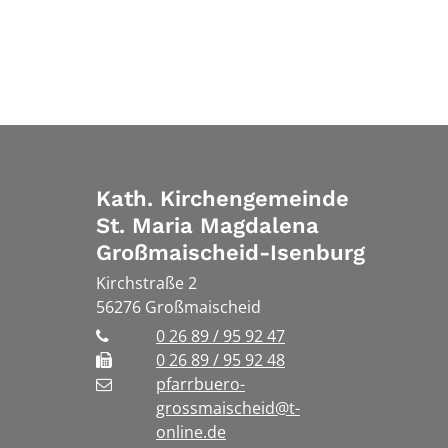
Kath. Kirchengemeinde
St. Maria Magdalena
Großmaischeid-Isenburg
Kirchstraße 2
56276
Großmaischeid
0 26 89 / 95 92 47
0 26 89 / 95 92 48
pfarrbuero-
grossmaischeid@t-
online.de