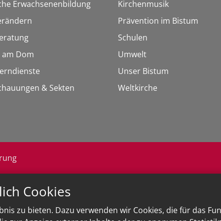
sche Erwachsenenbildung
Kirchenmusik
erändern
Prävention im Bistum
eratung
Schulen
 am Dom
Umwelt
Lerndienste
Unser Bistum
chauungen & Sekten
Weltkirche
ärung
lich Cookies
nis zu bieten. Dazu verwenden wir Cookies, die für das Fu