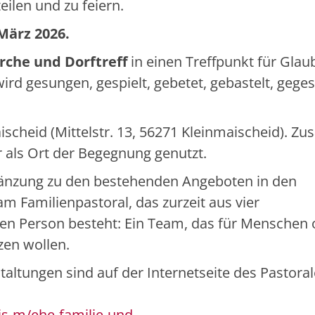
ilen und zu feiern.
März 2026.
irche und Dorftreff
in einen Treffpunkt für Glau
ird gesungen, gespielt, gebetet, gebastelt, gege
aischeid (Mittelstr. 13, 56271 Kleinmaischeid). Zus
r als Ort der Begegnung genutzt.
rgänzung zu den bestehenden Angeboten in den
am Familienpastoral, das zurzeit aus vier
en Person besteht: Ein Team, das für Menschen 
zen wollen.
taltungen sind auf der Internetseite des Pastora
s-m/ehe-familie-und-