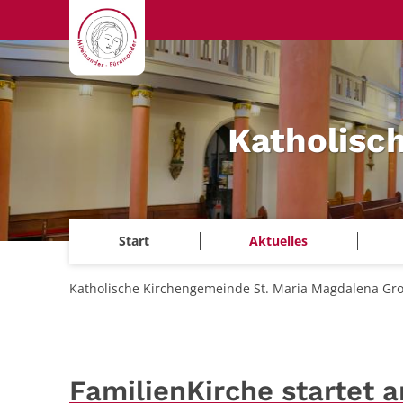
Zum Inhalt springen
Katholisc
Start
Aktuelles
Katholische Kirchengemeinde St. Maria Magdalena Gr
FamilienKirche startet 