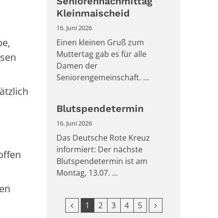
Seniorennachmittag
Kleinmaischeid
16. Juni 2026
be,
Einen kleinen Gruß zum
Muttertag gab es für alle
ssen
Damen der
Seniorengemeinschaft. ...
ätzlich
Blutspendetermin
16. Juni 2026
Das Deutsche Rote Kreuz
informiert: Der nächste
offen
Blutspendetermin ist am
Montag, 13.07. ...
len
Vorherige Seite
Nächste Seite
1
2
3
4
5