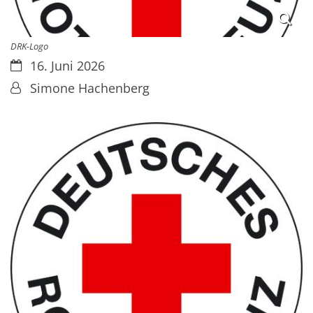
DRK-Logo
Datum:
16. Juni 2026
Von:
Simone Hachenberg