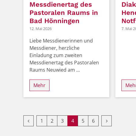
Messdienertag des
Diak
Pastoralen Raums in
Hend
Bad Hönningen
Notf
12. Mai 2026
7. Mai 2
Liebe Messdienerinnen und
Messdiener, herzliche
Einladung zum zweiten
Messdienertag des Pastoralen
Raums Neuwied am ...
Mehr
Meh
Vorherige Seite
Erste Seite
Nächste Seit
1
2
3
4
5
6