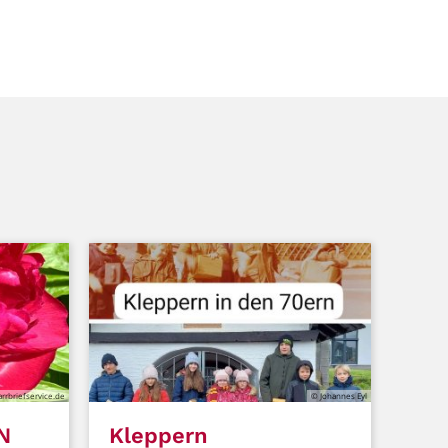
farrbriefservice.de
© Johannes Eyl
N
Kleppern