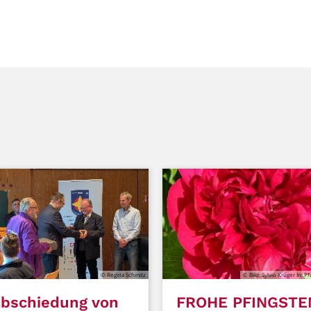
© Regina Schmitz
© Bild: Sylvio Krüger In: P
abschiedung von
FROHE PFINGSTE