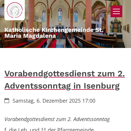
Zum Inhalt springen
Katholische Kirchengemeinde St.
Maria Magdalena
Vorabendgottesdienst zum 2.
Adventssonntag in Isenburg
Datum:
Samstag, 6. Dezember 2025 17:00
Vorabendgottesdienst zum 2. Adventssonntag
f. die Leb. und †† der Pfarrgemeinde