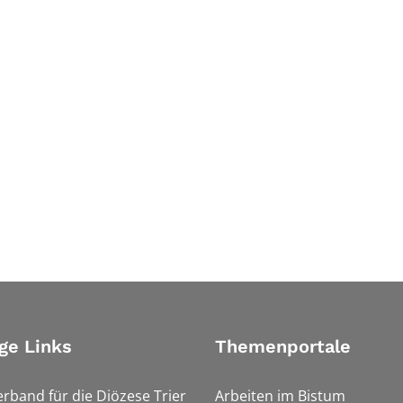
ge Links
Themenportale
erband für die Diözese Trier
Arbeiten im Bistum