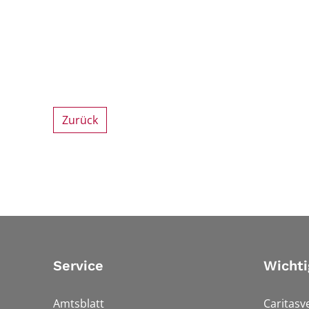
Zurück
Service
Wichti
Amtsblatt
Caritasv