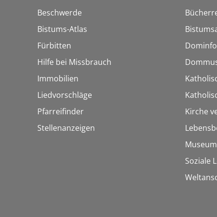
Beschwerde
Bücherre
Bistums-Atlas
Bistumsa
Fürbitten
Dominfo
Hilfe bei Missbrauch
Dommus
Immobilien
Katholis
Liedvorschläge
Katholi
Pfarreifinder
Kirche v
Stellenanzeigen
Lebensb
Museum
Soziale 
Weltans