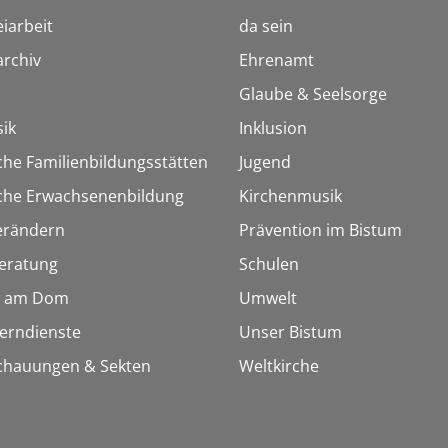
iarbeit
da sein
rchiv
Ehrenamt
Glaube & Seelsorge
ik
Inklusion
che Familienbildungsstätten
Jugend
sche Erwachsenenbildung
Kirchenmusik
erändern
Prävention im Bistum
eratung
Schulen
 am Dom
Umwelt
Lerndienste
Unser Bistum
chauungen & Sekten
Weltkirche