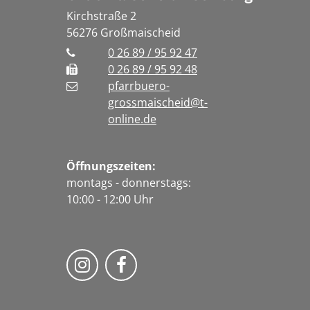
Kirchstraße 2
56276
Großmaischeid
0 26 89 / 95 92 47
0 26 89 / 95 92 48
pfarrbuero-
grossmaischeid@t-
online.de
Öffnungszeiten:
montags - donnerstags:
10:00 - 12:00 Uhr
Folge uns auf Instragram
Fogle uns auf Facebook