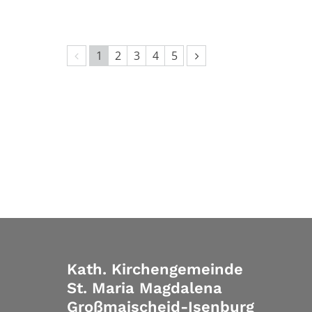
Vorherige Seite
Nächste Seite
1
2
3
4
5
Kath. Kirchengemeinde
St. Maria Magdalena
Großmaischeid-Isenburg