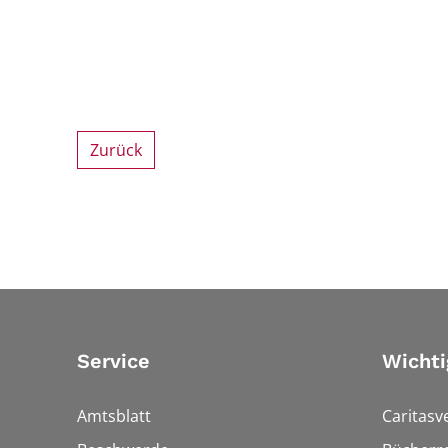
Zurück
Service
Wichti
Amtsblatt
Caritasv