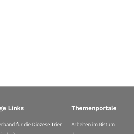
ge Links
Themenportale
erband für die Diözese Trier
Arbeiten im Bistum