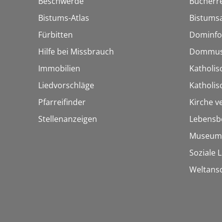
Beschwerde
Bücherre
Bistums-Atlas
Bistumsa
Fürbitten
Dominfo
Hilfe bei Missbrauch
Dommus
Immobilien
Katholis
Liedvorschläge
Katholi
Pfarreifinder
Kirche v
Stellenanzeigen
Lebensb
Museum
Soziale 
Weltans