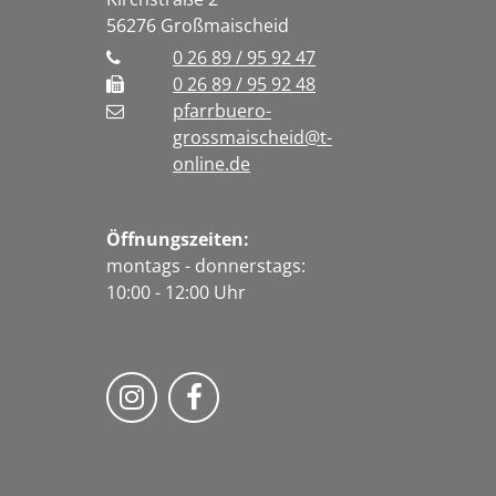
56276
Großmaischeid
0 26 89 / 95 92 47
0 26 89 / 95 92 48
pfarrbuero-
grossmaischeid@t-
online.de
Öffnungszeiten:
montags - donnerstags:
10:00 - 12:00 Uhr
Folge uns auf Instragram
Fogle uns auf Facebook