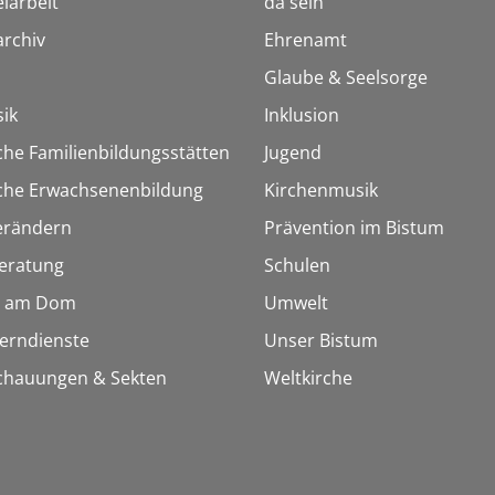
iarbeit
da sein
rchiv
Ehrenamt
Glaube & Seelsorge
ik
Inklusion
che Familienbildungsstätten
Jugend
sche Erwachsenenbildung
Kirchenmusik
erändern
Prävention im Bistum
eratung
Schulen
 am Dom
Umwelt
Lerndienste
Unser Bistum
chauungen & Sekten
Weltkirche