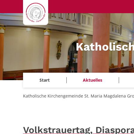
Zum Inhalt springen
Katholisc
Start
Aktuelles
Katholische Kirchengemeinde St. Maria Magdalena Gr
Volkstrauertag, Diaspor