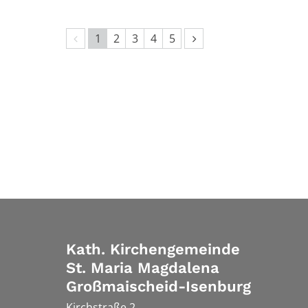
Vorherige Seite
Nächste Seite
1
2
3
4
5
Kath. Kirchengemeinde
St. Maria Magdalena
Großmaischeid-Isenburg
Kirchstraße 2