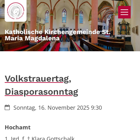
Zum Inhalt springen
Katholische Kirchengemeinde St.
Maria Magdalena
Volkstrauertag,
Diasporasonntag
Datum:
Sonntag, 16. November 2025 9:30
Hochamt
1. Jgd. f. † Klara Gottschalk