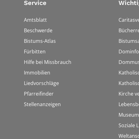
Service
Wichti
Amtsblatt
Caritasv
Beschwerde
Bücherre
Bistums-Atlas
Bistumsa
Fürbitten
Dominfo
Hilfe bei Missbrauch
Dommus
Immobilien
Katholis
Liedvorschläge
Katholi
Pfarreifinder
Kirche v
Stellenanzeigen
Lebensb
Museum
Soziale 
Weltans