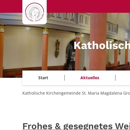
Zum Inhalt springen
Katholisc
Start
Aktuelles
Katholische Kirchengemeinde St. Maria Magdalena Gr
Frohes & gesegnetes We