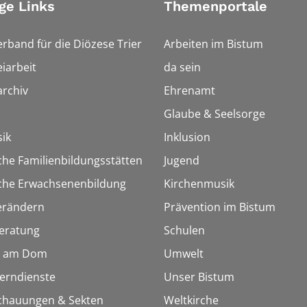
ge Links
Themenportale
erband für die Diözese Trier
Arbeiten im Bistum
iarbeit
da sein
rchiv
Ehrenamt
Glaube & Seelsorge
ik
Inklusion
che Familienbildungsstätten
Jugend
sche Erwachsenenbildung
Kirchenmusik
erändern
Prävention im Bistum
eratung
Schulen
 am Dom
Umwelt
Lerndienste
Unser Bistum
chauungen & Sekten
Weltkirche