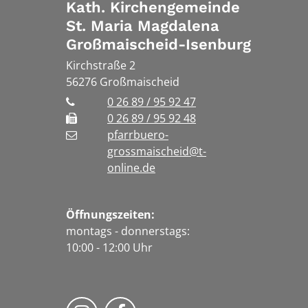
Kath. Kirchengemeinde
St. Maria Magdalena
Großmaischeid-Isenburg
Kirchstraße 2
56276
Großmaischeid
0 26 89 / 95 92 47
0 26 89 / 95 92 48
pfarrbuero-
grossmaischeid@t-
online.de
Öffnungszeiten:
montags - donnerstags:
10:00 - 12:00 Uhr
Folge uns auf Instragram
Fogle uns auf Facebook